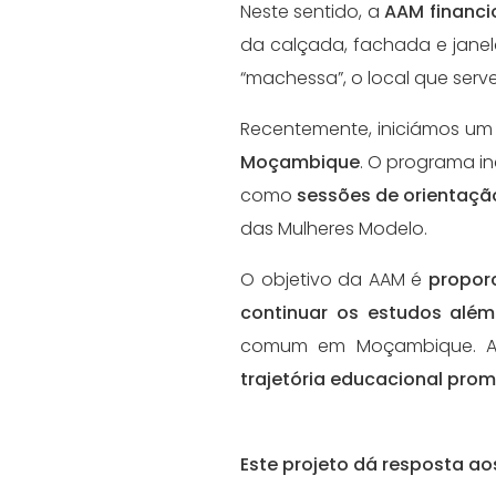
Neste sentido, a
AAM financi
da calçada, fachada e jane
“machessa”, o local que ser
Recentemente, iniciámos u
Moçambique
. O programa in
como
sessões de orientaçã
das Mulheres Modelo.
O objetivo da AAM é
propor
continuar os estudos além
comum em Moçambique. Atr
trajetória educacional prom
Este projeto dá resposta ao