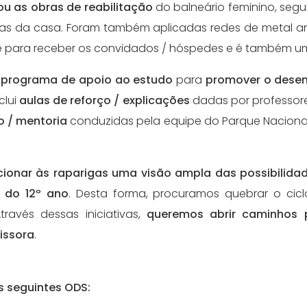
ou as obras de reabilitação
do balneário feminino, seg
las da casa. Foram também aplicadas redes de metal a
ve para receber os convidados / hóspedes e é também u
m
programa de apoio ao estudo
para
promover o desen
clui
aulas de reforço / explicações
dadas por professore
o / mentoria
conduzidas pela equipe do Parque Naciona
cionar às raparigas uma visão ampla das possibilida
 do 12º ano
. Desta forma, procuramos quebrar o cic
avés dessas iniciativas,
queremos abrir caminhos 
issora
.
s seguintes ODS: