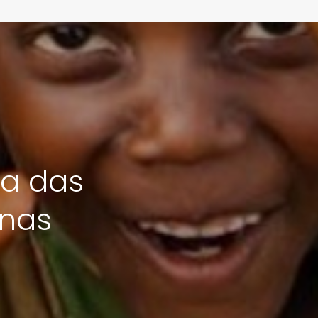
da das
nas