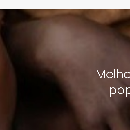
Melho
po