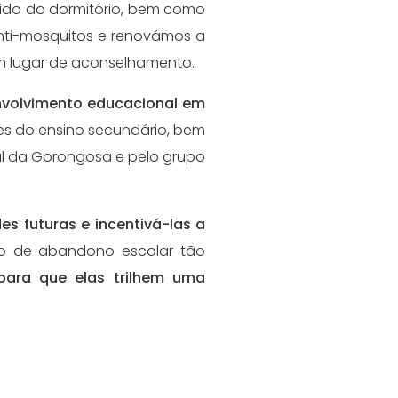
uido do dormitório, bem como
nti-mosquitos e renovámos a
m lugar de aconselhamento.
volvimento educacional em
s do ensino secundário, bem
l da Gorongosa e pelo grupo
des
futuras e incentivá-las a
lo de abandono escolar tão
para que elas trilhem uma