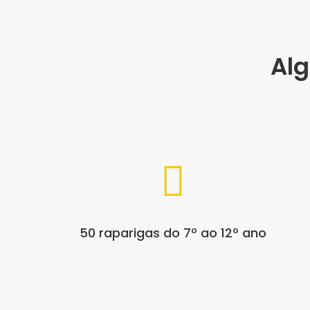
Al

50 raparigas do 7º ao 12º ano