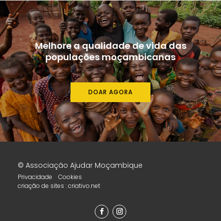
Melhore a qualidade de vida das
populações moçambicanas
DOAR AGORA
© Associação Ajudar Moçambique
Privacidade
Cookies
criação de sites
:
criativo.net